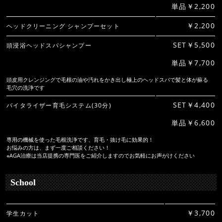
単品￥2,200
￥2,200
ヘッドクリーニング シャンプーセット
SET￥5,500
頭浸浴ヘッドスパシャンプー
単品￥7,700
頭皮用クレンジングで毛根の油や汚れをかき出し極上のヘッドスパで髪と体が蘇る
毛穴の洗浄です
SET￥4,400
バイタライザー育毛システム(30分)
単品￥6,600
専用の機械を使った毛根洗浄です、育毛・抜け毛に効果的！
お悩みの方は、まず一度ご相談ください！
※AGA治療は当店提携の専門医をご紹介しますのでお気軽にお声がけください
School
￥3,700
学生カット