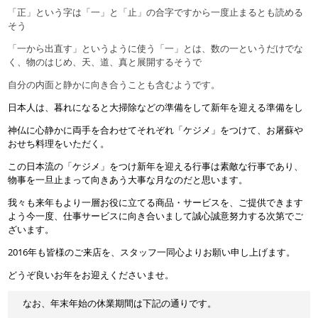
「正」という字は「一」と「止」の合字ですから一度止まるとも読める
そう
「一から出直す」というように使う「一」とは、数の一というだけでな
く、物のはじめ、天、道、真と展開するそうで
自分の内面と静かに向き合うことも含むようです。
日本人は、暮れになると大掃除などの準備をして新年を迎える準備をし
神仏に心静かに両手を合わせてそれぞれ「ケジメ」をつけて、お屠蘇や
おせち料理をいただく。
この日本流の「ケジメ」をつけ新年を迎える行事は素敵な行事であり、
物事を一旦止まって向きあう大事な月なのだと思います。
我々も来年もより一層お役に立てる商品・サービスを、ご提供できます
よう今一度、仕事サービスに向き合いまして誠心誠意努力する次第でご
ざいます。
2016年も皆様のご来店を、スタッフ一同心よりお願い申し上げます。
どうぞ良いお年をお迎えくださいませ。
なお、年末年始の休業期間は下記の通りです。
