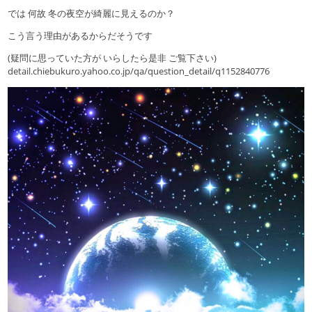
では 何故 冬の夜空が綺麗に見えるのか？
こう言う理由があるからだそうです
(疑問に思っていた方が いらしたら是非 ご覧下さい)
detail.chiebukuro.yahoo.co.jp/qa/question_detail/q1152840776