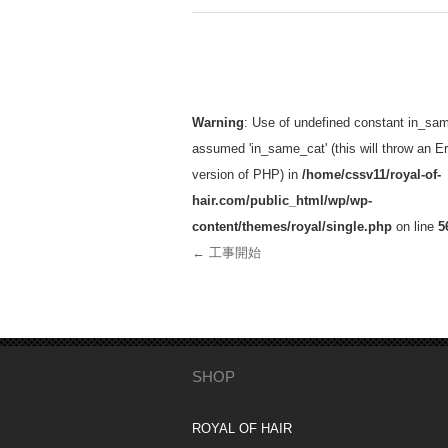
投稿ナビゲーション
Warning
: Use of undefined constant in_sam
assumed 'in_same_cat' (this will throw an Err
version of PHP) in
/home/cssv11/royal-of-
hair.com/public_html/wp/wp-
content/themes/royal/single.php
on line
5
←
工事開始
SHOP
ROYAL OF HAIR