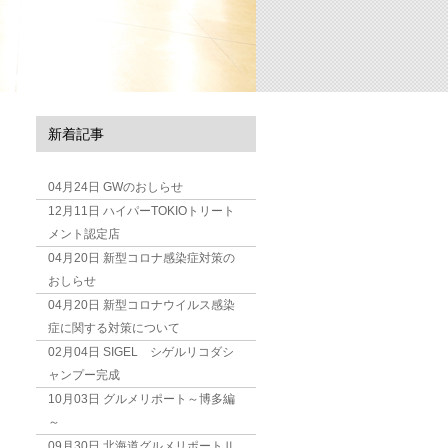
新着記事
04月24日
GWのおしらせ
12月11日
ハイパーTOKIOトリート
メント認定店
04月20日
新型コロナ感染症対策の
おしらせ
04月20日
新型コロナウイルス感染
症に関する対策について
02月04日
SIGEL シゲルリコダシ
ャンプー完成
10月03日
グルメリポート～博多編
～
09月30日
北海道グルメリポートⅡ