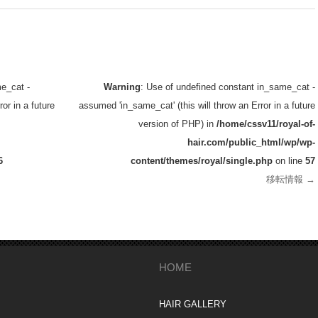
e_cat -
Warning
: Use of undefined constant in_same_cat -
or in a future
assumed 'in_same_cat' (this will throw an Error in a future
version of PHP) in
/home/cssv11/royal-of-
hair.com/public_html/wp/wp-
6
content/themes/royal/single.php
on line
57
移転情報
→
HOME
HAIR GALLERY