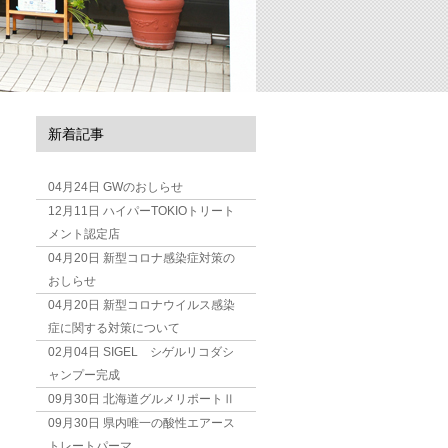
新着記事
04月24日
GWのおしらせ
12月11日
ハイパーTOKIOトリート
メント認定店
04月20日
新型コロナ感染症対策の
おしらせ
04月20日
新型コロナウイルス感染
症に関する対策について
02月04日
SIGEL シゲルリコダシ
ャンプー完成
09月30日
北海道グルメリポートⅡ
09月30日
県内唯一の酸性エアース
トレートパーマ