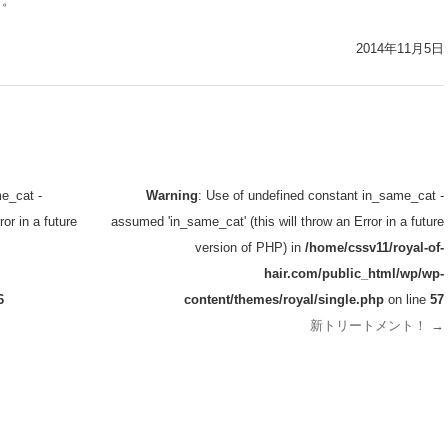
す。
2014年11月5日
e_cat -
Warning
: Use of undefined constant in_same_cat -
or in a future
assumed 'in_same_cat' (this will throw an Error in a future
version of PHP) in
/home/cssv11/royal-of-
hair.com/public_html/wp/wp-
6
content/themes/royal/single.php
on line
57
新トリートメント！
→