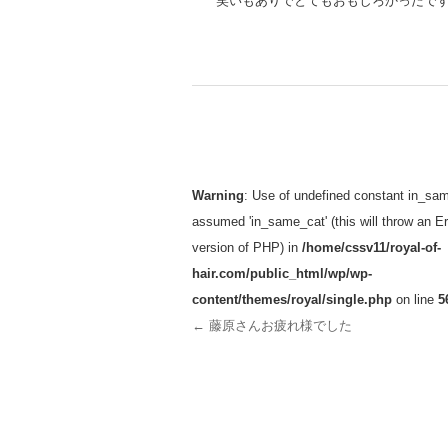
笑いもありでとてもおもしろかったで
投稿ナビゲーション
Warning
: Use of undefined constant in_sam
assumed 'in_same_cat' (this will throw an Err
version of PHP) in
/home/cssv11/royal-of-
hair.com/public_html/wp/wp-
content/themes/royal/single.php
on line
5
←
藤原さんお疲れ様でした