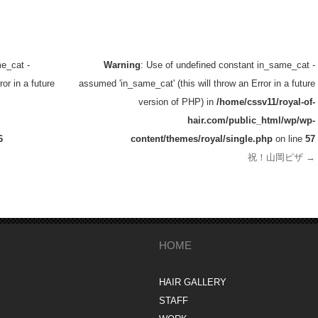
e_cat -
Warning
: Use of undefined constant in_same_cat -
or in a future
assumed 'in_same_cat' (this will throw an Error in a future
version of PHP) in
/home/cssv11/royal-of-
hair.com/public_html/wp/wp-
6
content/themes/royal/single.php
on line
57
祝！山岡ピザ
→
HOME
HAIR GALLERY
STAFF