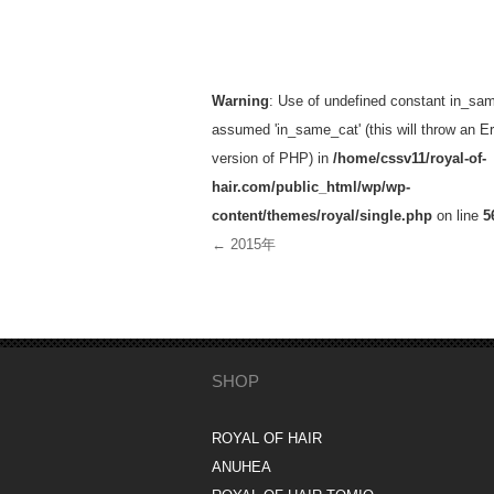
投稿ナビゲーション
Warning
: Use of undefined constant in_sam
assumed 'in_same_cat' (this will throw an Err
version of PHP) in
/home/cssv11/royal-of-
hair.com/public_html/wp/wp-
content/themes/royal/single.php
on line
5
←
2015年
SHOP
ROYAL OF HAIR
ANUHEA