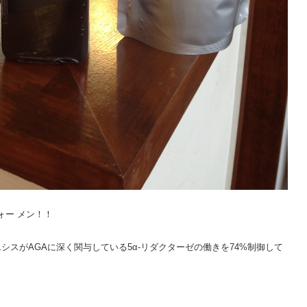
ォー メン！！
スがAGAに深く関与している5α-リダクターゼの働きを74%制御して