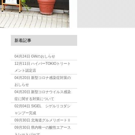
新着記事
04月24日
GWのおしらせ
12月11日
ハイパーTOKIOトリート
メント認定店
04月20日
新型コロナ感染症対策の
おしらせ
04月20日
新型コロナウイルス感染
症に関する対策について
02月04日
SIGEL シゲルリコダシ
ャンプー完成
09月30日
北海道グルメリポートⅡ
09月30日
県内唯一の酸性エアース
トレートパーマ