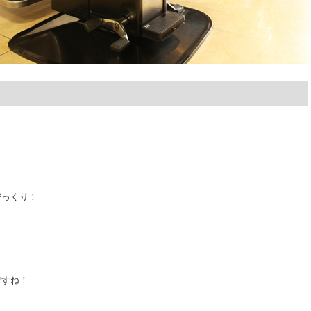
びっくり！
～
ですね！