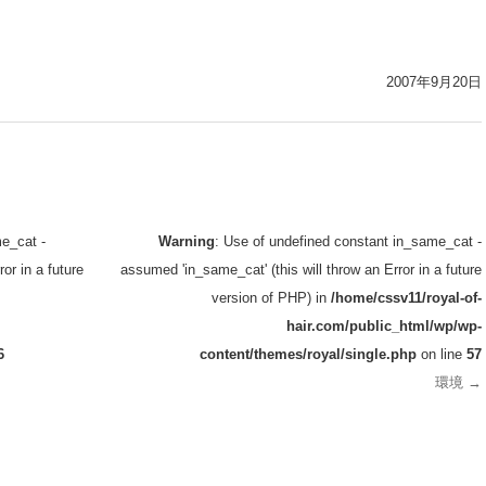
2007年9月20日
e_cat -
Warning
: Use of undefined constant in_same_cat -
or in a future
assumed 'in_same_cat' (this will throw an Error in a future
version of PHP) in
/home/cssv11/royal-of-
hair.com/public_html/wp/wp-
6
content/themes/royal/single.php
on line
57
環境
→