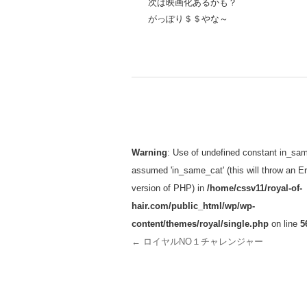
次は映画化あるかも？
がっぽり＄＄やな～
投稿ナビゲーション
Warning
: Use of undefined constant in_sam
assumed 'in_same_cat' (this will throw an Err
version of PHP) in
/home/cssv11/royal-of-
hair.com/public_html/wp/wp-
content/themes/royal/single.php
on line
5
←
ロイヤルNO１チャレンジャー