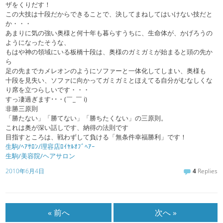
ザをくりだす！
この大技は十段だからできることで、決してまねしてはいけない技だと
か・・・
あまりに気の強い奥様と何十年も暮らすうちに、生命体が、かげろうの
ようになったそうな、
もはや神の領域にいる板橋十段は、奥様のガミガミが始まると頭の先か
ら
足の先までカメレオンのようにソファーと一体化してしまい、奥様も
十段を見失い、ソファに向かってガミガミとほえてる自分がむなしくな
り席を立つらしいです・・・
すっ凄過ぎます･･・(￣_￣ i)
非勝三原則
「勝たない」「勝てない」「勝ちたくない」の三原則。
これは奥が深い話しです、納得の法則です
目指すところは、戦わずして負ける「無条件幸福勝利」です！
生駒/ﾍｱｻﾛﾝ/理容店ﾛｲﾔﾙｵﾌﾞﾍｱｰ
生駒/美容院/ヘアサロン
2010年6月4日
4
Replies
« 前へ
次へ »