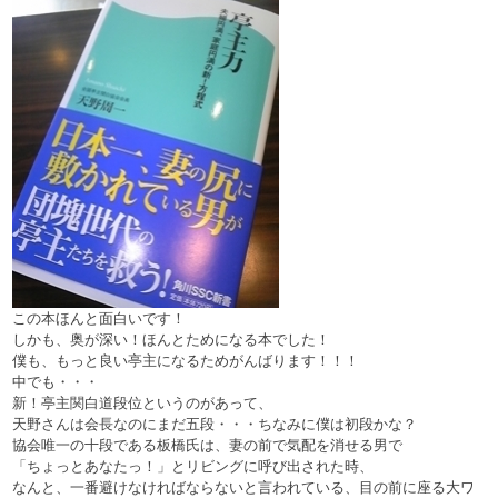
この本ほんと面白いです！
しかも、奥が深い！ほんとためになる本でした！
僕も、もっと良い亭主になるためがんばります！！！
中でも・・・
新！亭主関白道段位というのがあって、
天野さんは会長なのにまだ五段・・・ちなみに僕は初段かな？
協会唯一の十段である板橋氏は、妻の前で気配を消せる男で
「ちょっとあなたっ！」とリビングに呼び出された時、
なんと、一番避けなければならないと言われている、目の前に座る大ワ