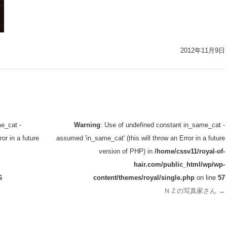
2012年11月9日
e_cat -
Warning
: Use of undefined constant in_same_cat -
or in a future
assumed 'in_same_cat' (this will throw an Error in a future
version of PHP) in
/home/cssv11/royal-of-
hair.com/public_html/wp/wp-
6
content/themes/royal/single.php
on line
57
ＮＺの写真家さん
→