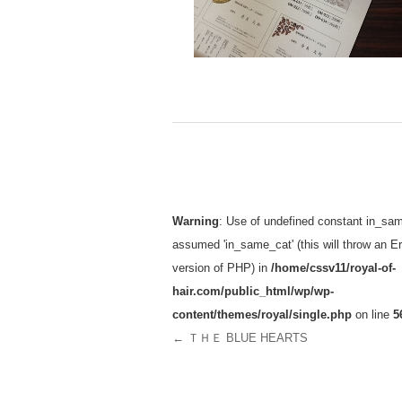
投稿ナビゲーション
Warning
: Use of undefined constant in_sam
assumed 'in_same_cat' (this will throw an Err
version of PHP) in
/home/cssv11/royal-of-
hair.com/public_html/wp/wp-
content/themes/royal/single.php
on line
5
←
ＴＨＥ BLUE HEARTS