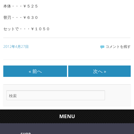
本体・・・￥５２５
替刃・・・￥６３０
セットで・・・￥１０５０
2012年4月27日
コメントを残す
« 前へ
次へ »
MENU