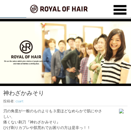
神わざかみそり
投稿者:
csart
刃の角度が一般のものよりも３度ほどなめらかで肌にやさ
しい、
痛くない剃刀『神わざかみそり』
ひげ剃りカブレや肌荒れでお困りの方は是非っ！！