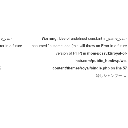
e_cat -
Warning
: Use of undefined constant in_same_cat -
or in a future
assumed 'in_same_cat' (this will throw an Error in a future
version of PHP) in
/home/cssv11/royal-of-
hair.com/public_html/wp/wp-
6
content/themes/royal/single.php
on line
57
冷しシャンプー
→