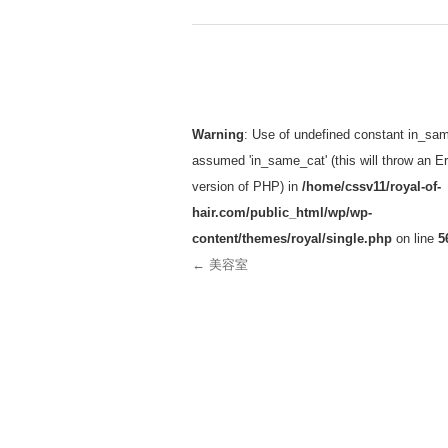
投稿ナビゲーション
Warning
: Use of undefined constant in_sam
assumed 'in_same_cat' (this will throw an Err
version of PHP) in
/home/cssv11/royal-of-
hair.com/public_html/wp/wp-
content/themes/royal/single.php
on line
5
←
美容室