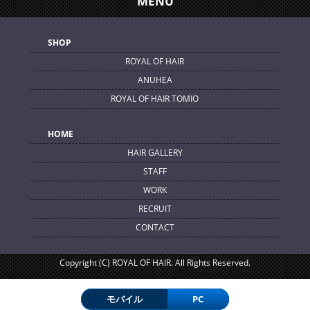
MENU
SHOP
ROYAL OF HAIR
ANUHEA
ROYAL OF HAIR TOMIO
HOME
HAIR GALLERY
STAFF
WORK
RECRUIT
CONTACT
Copyright (C) ROYAL OF HAIR. All Rights Reserved.
モバイル
PC