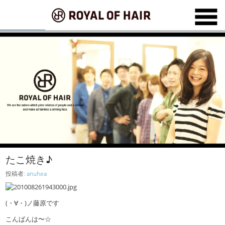
たこ焼き♪
投稿者:
anuhea
(・∀・)ノ藤原です
こんばんは〜☆