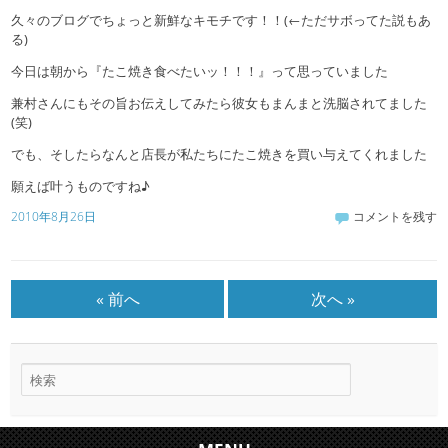
久々のブログでちょっと新鮮なキモチです！！(←ただサボってた説もあ
る)
今日は朝から『たこ焼き食べたいッ！！！』って思っていました
兼村さんにもその旨お伝えしてみたら彼女もまんまと洗脳されてました
(笑)
でも、そしたらなんと店長が私たちにたこ焼きを買い与えてくれました
願えば叶うものですね♪
2010年8月26日
コメントを残す
« 前へ
次へ »