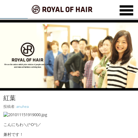
紅葉
投稿者:
anuhea
こんにちわ＼(^O^)／
兼村です！