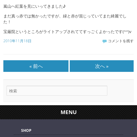
嵐山へ紅葉を見にいってきました♪
まだ真っ赤では無かったですが、緑と赤が混じっていてまた綺麗でし
た！
宝厳院というところがライトアップされててすっごくよかったです(^^)v
2010年11月18日
コメントを残す
« 前へ
次へ »
MENU
SHOP