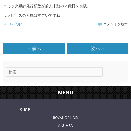
コミック累計発行部数が前人未踏の２億冊を突破。
ワンピースの人気はすごいですね。
2011年2月4日
コメントを残す
« 前へ
次へ »
MENU
SHOP
ROYAL OF HAIR
ANUHEA