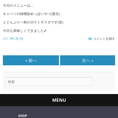
今日のメニューは…
キャベツの味噌炒めっぽいやつ(適当)
とどんぶり一杯のポテトサラダです(笑)
今日も美味しくできました♪
2011年6月4日
コメントを残す
« 前へ
次へ »
MENU
SHOP