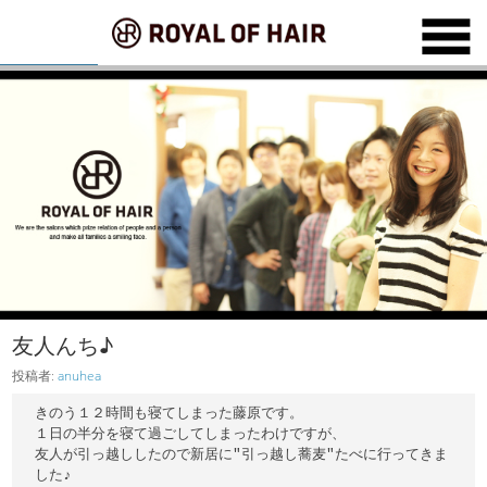
友人んち♪
投稿者:
anuhea
きのう１２時間も寝てしまった藤原です。

１日の半分を寝て過ごしてしまったわけですが、

友人が引っ越ししたので新居に"引っ越し蕎麦"たべに行ってきま
した♪
