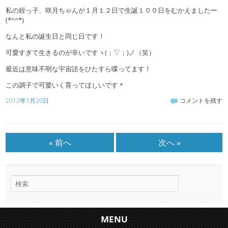
私の姪っ子、咲月ちゃんが１月１２日で生誕１００日をむかえましたー
(*^^*)
なんと私の誕生日と同じ日です！
可愛すぎて生きるのが辛いですヽ(；▽；)ノ（笑）
最近は意味不明な宇宙語をひたすら喋ってます！
この調子で可愛いく育ってほしいです＊
2012年1月20日
コメントを残す
« 前へ
次へ »
MENU