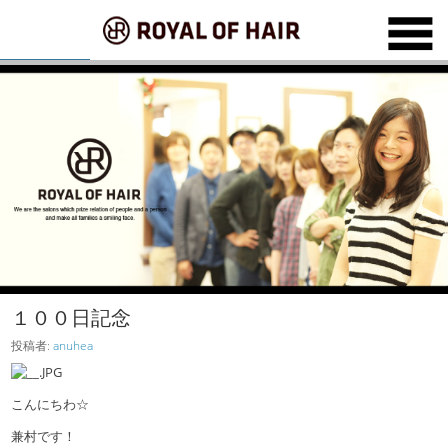
１００日記念
投稿者:
anuhea
こんにちわ☆
兼村です！