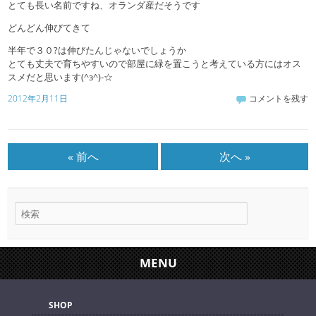
とても長い名前ですね、オランダ産だそうです
どんどん伸びてきて
半年で３０?は伸びたんじゃないでしょうか
とても丈夫で育ちやすいので部屋に緑を置こうと考えている方にはオス
スメだと思います(^з^)-☆
2012年2月11日
コメントを残す
« 前へ
次へ »
MENU
SHOP