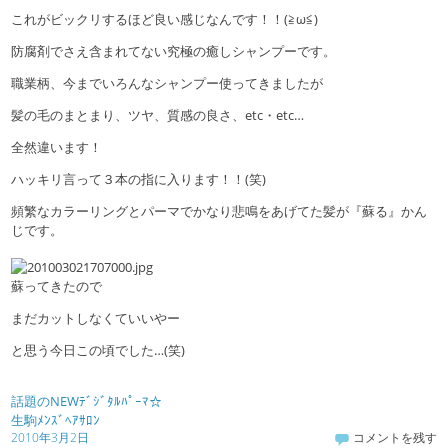
これがビックリするほど良い感じなんです！！(≧ω≦)
防腐剤でさえ含まれてない究極の癒しシャンプーです。
職業柄、今までいろんなシャンプー使ってきましたが
髪の毛のまとまり、ツヤ、質感の良さ、etc・etc…
全然違います！
ハッキリ言って３本の指に入ります！！(笑)
頻繁なカラーリングとパーマでかなり悲鳴をあげてた髪が『蘇る』かん
じです。
蘇ってきたので
まだカットしなくていいやー
と思う今日この頃でした…(笑)
話題のNEWﾃﾞｼﾞﾀﾙﾊﾟｰﾏ☆
生駒ﾒﾝｽﾞﾍｱｻﾛﾝ
2010年3月2日
コメントを残す