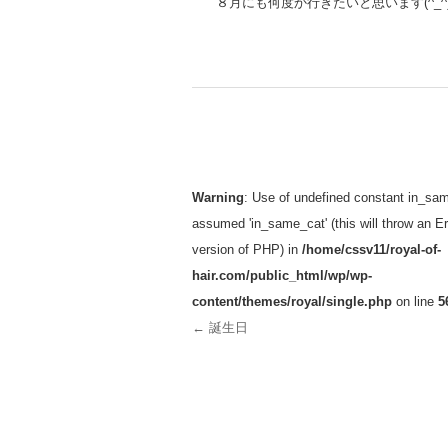
８月にも何度か行きたいと思います(^_^)
投稿ナビゲーション
Warning
: Use of undefined constant in_sam
assumed 'in_same_cat' (this will throw an Err
version of PHP) in
/home/cssv11/royal-of-
hair.com/public_html/wp/wp-
content/themes/royal/single.php
on line
5
←
誕生日