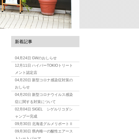
新着記事
04月24日
GWのおしらせ
12月11日
ハイパーTOKIOトリート
メント認定店
04月20日
新型コロナ感染症対策の
おしらせ
04月20日
新型コロナウイルス感染
症に関する対策について
02月04日
SIGEL シゲルリコダシ
ャンプー完成
09月30日
北海道グルメリポートⅡ
09月30日
県内唯一の酸性エアース
トレートパーマ