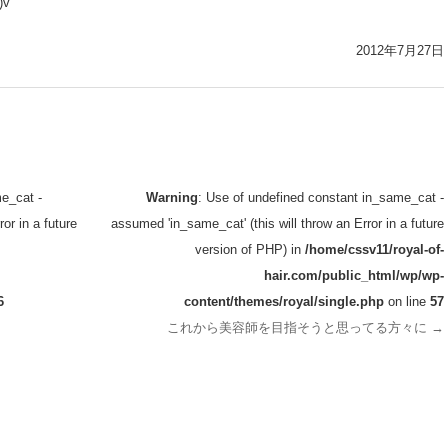
v
2012年7月27日
e_cat -
Warning
: Use of undefined constant in_same_cat -
or in a future
assumed 'in_same_cat' (this will throw an Error in a future
version of PHP) in
/home/cssv11/royal-of-
hair.com/public_html/wp/wp-
6
content/themes/royal/single.php
on line
57
これから美容師を目指そうと思ってる方々に
→