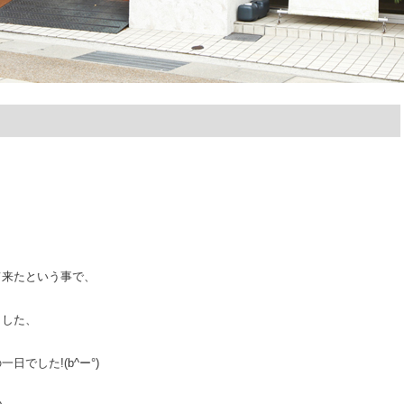
て来たという事で、
ました、
でした!(b^ー°)