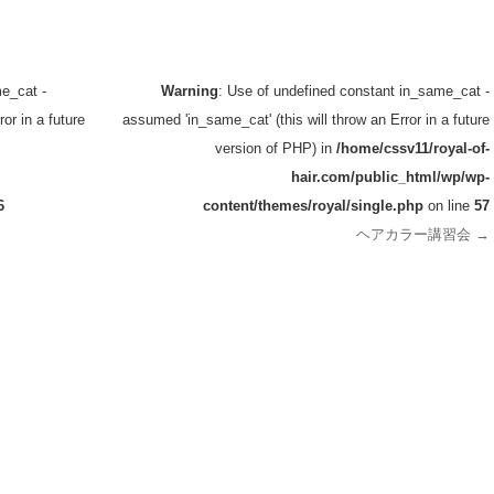
e_cat -
Warning
: Use of undefined constant in_same_cat -
or in a future
assumed 'in_same_cat' (this will throw an Error in a future
version of PHP) in
/home/cssv11/royal-of-
hair.com/public_html/wp/wp-
6
content/themes/royal/single.php
on line
57
ヘアカラー講習会
→