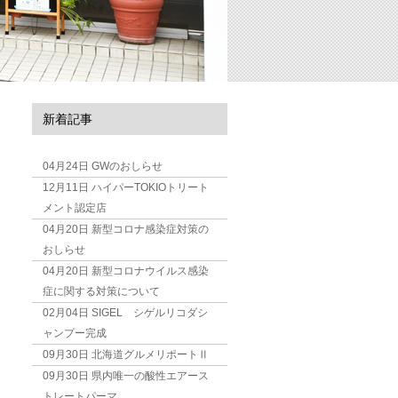
新着記事
04月24日
GWのおしらせ
12月11日
ハイパーTOKIOトリート
メント認定店
04月20日
新型コロナ感染症対策の
おしらせ
04月20日
新型コロナウイルス感染
症に関する対策について
02月04日
SIGEL シゲルリコダシ
ャンプー完成
09月30日
北海道グルメリポートⅡ
09月30日
県内唯一の酸性エアース
トレートパーマ