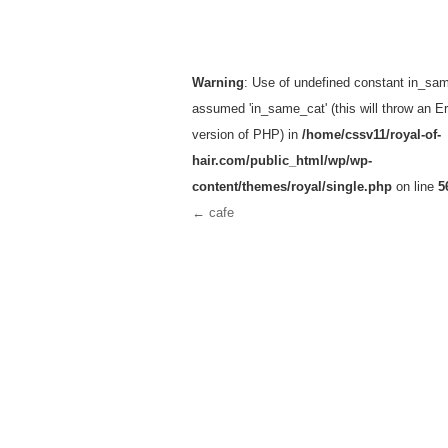
投稿ナビゲーション
Warning
: Use of undefined constant in_sam
assumed 'in_same_cat' (this will throw an Err
version of PHP) in
/home/cssv11/royal-of-
hair.com/public_html/wp/wp-
content/themes/royal/single.php
on line
5
←
cafe