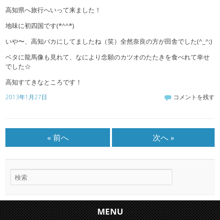
高知県へ旅行へいって来ました！
地味に初四国です(*^^*)
いや〜、高知バカにしてましたね（笑）全然奈良の方が田舎でした(^_^;)
ベタに龍馬像も見れて、なにより念願のカツオのたたきを食べれて幸せ
でした☆
高知すてきなところです！
2013年1月27日
コメントを残す
« 前へ
次へ »
MENU