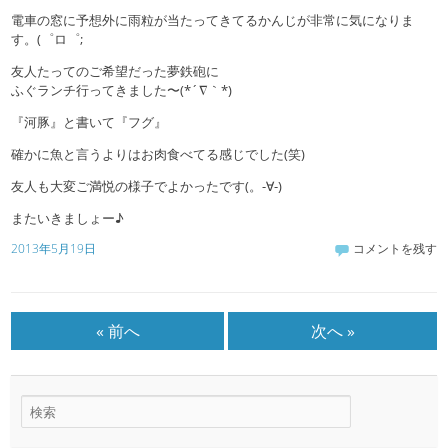
電車の窓に予想外に雨粒が当たってきてるかんじが非常に気になりま
す。(゜ロ゜;
友人たってのご希望だった夢鉄砲に
ふぐランチ行ってきました〜(*´∇｀*)
『河豚』と書いて『フグ』
確かに魚と言うよりはお肉食べてる感じでした(笑)
友人も大変ご満悦の様子でよかったです(。-∀-)
またいきましょー♪
2013年5月19日
コメントを残す
« 前へ
次へ »