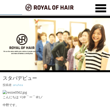
スタバデビュー
投稿者:
anuhea
こんにちはヾ(＠⌒ー⌒＠)ノ
中野です。