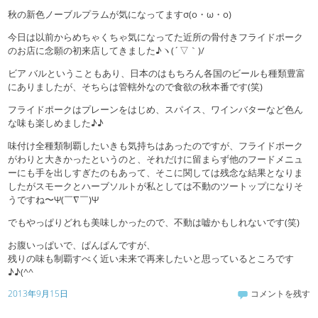
秋の新色ノーブルプラムが気になってますσ(o・ω・o)
今日は以前からめちゃくちゃ気になってた近所の骨付きフライドポーク
のお店に念願の初来店してきました♪ヽ(´▽｀)/
ビア バルということもあり、日本のはもちろん各国のビールも種類豊富
にありましたが、そちらは管轄外なので食欲の秋本番です(笑)
フライドポークはプレーンをはじめ、スパイス、ワインバターなど色ん
な味も楽しめました♪♪
味付け全種類制覇したいきも気持ちはあったのですが、フライドポーク
がわりと大きかったというのと、それだけに留まらず他のフードメニュ
ーにも手を出しすぎたのもあって、そこに関しては残念な結果となりま
したがスモークとハーブソルトが私としては不動のツートップになりそ
うですね〜Ψ(￣∇￣)Ψ
でもやっぱりどれも美味しかったので、不動は嘘かもしれないです(笑)
お腹いっぱいで、ぱんぱんですが、
残りの味も制覇すべく近い未来で再来したいと思っているところです
♪♪(^^ゞ
2013年9月15日
コメントを残す