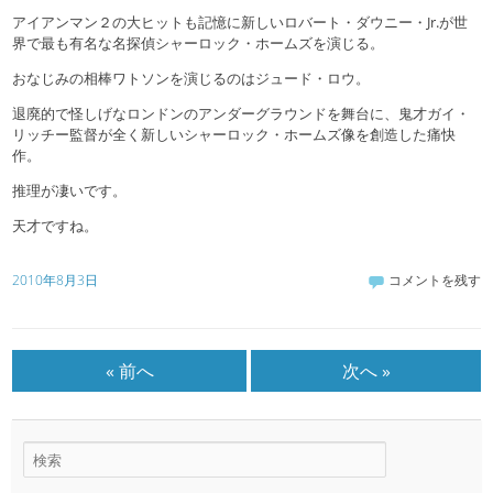
アイアンマン２の大ヒットも記憶に新しいロバート・ダウニー・Jr.が世
界で最も有名な名探偵シャーロック・ホームズを演じる。
おなじみの相棒ワトソンを演じるのはジュード・ロウ。
退廃的で怪しげなロンドンのアンダーグラウンドを舞台に、鬼才ガイ・
リッチー監督が全く新しいシャーロック・ホームズ像を創造した痛快
作。
推理が凄いです。
天才ですね。
2010年8月3日
コメントを残す
« 前へ
次へ »